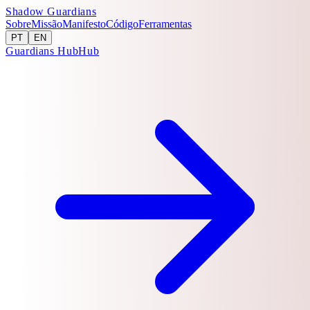
Shadow
Guardians
Sobre
Missão
Manifesto
Código
Ferramentas
PT
EN
Guardians
Hub
Hub